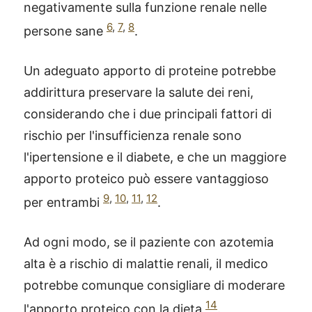
negativamente sulla funzione renale nelle
6
,
7
,
8
persone sane
.
Un adeguato apporto di proteine potrebbe
addirittura preservare la salute dei reni,
considerando che i due principali fattori di
rischio per l'insufficienza renale sono
l'ipertensione e il diabete, e che un maggiore
apporto proteico può essere vantaggioso
9
,
10
,
11
,
12
per entrambi
.
Ad ogni modo, se il paziente con azotemia
alta è a rischio di malattie renali, il medico
®
X115
-
potrebbe comunque consigliare di moderare
SCOPRI COME FUNZIONA
14
l'apporto proteico con la dieta
.