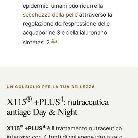
epidermici umani può ridurre la
secchezza della pelle
attraverso la
regolazione dell'espressione delle
acquaporine 3 e della ialuronano
45
sintetasi 2
.
UN CONSIGLIO PER LA TUA BELLEZZA
®
4
X115
+PLUS
: nutraceutica
antiage Day & Night
®
4
X115
+PLUS
è il trattamento nutraceutico
intensivo con 4 fonti di collagene idrolizzato,