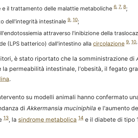
6
,
7
,
8
 e il trattamento delle malattie metaboliche
;
9
,
10
o dell'integrità intestinale
;
ll'endotossiemia attraverso l'inibizione della trasloca
9
,
10
de (LPS batterico) dall'intestino alla
circolazione
ditori, è stato riportato che la somministrazione di
 la permeabilità intestinale, l'obesità, il fegato gr
lina
.
 intervento su modelli animali hanno confermato un
ondanza di
Akkermansia muciniphila
e l'aumento d
13
14
ne
, la
sindrome metabolica
e il diabete di tipo