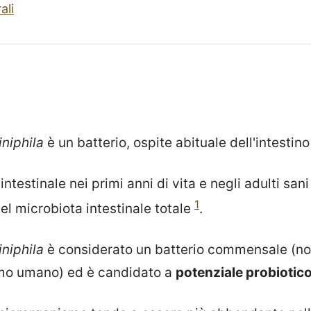
ali
niphila
è un batterio, ospite abituale dell'intestin
 intestinale nei primi anni di vita e negli adulti san
1
del microbiota intestinale totale
.
niphila
è considerato un batterio commensale (no
smo umano) ed è candidato a
potenziale probiotic