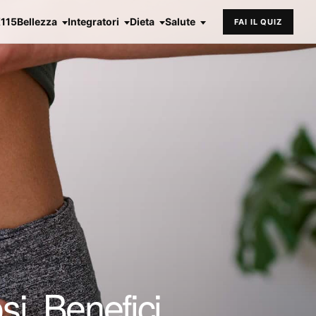
X115
Bellezza
Integratori
Dieta
Salute
FAI IL QUIZ
i, Benefici,