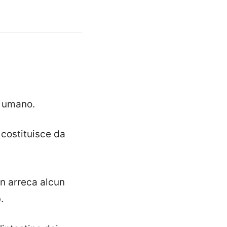
o umano.
i costituisce da
n arreca alcun
o
.