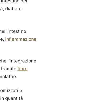
intestino dei
à, diabete,
ell'intestino
te,
infiammazione
he l'integrazione
 tramite
fibre
malattie.
domizzati e
in quantità