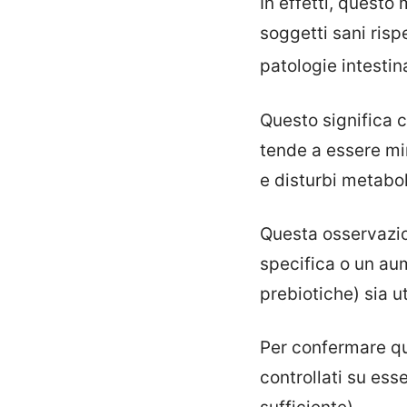
In effetti, questo
soggetti sani risp
patologie intestin
Questo significa 
tende a essere mi
e disturbi metabol
Questa osservazio
specifica o un au
prebiotiche) sia u
Per confermare que
controllati su ess