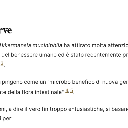
rve
Akkermansia muciniphila
ha attirato molta attenzio
 del benessere umano ed è stato recentemente p
3
.
 dipingono come un “microbo benefico di nuova ge
4
,
5
te della flora intestinale"
.
i, a dire il vero fin troppo entusiastiche, si basan
i
per: