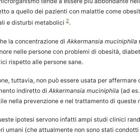
 microrganismo tende a essere più abbondante nell'
etto a quello dei pazienti con malattie come obesit
2
ali e disturbi metabolici
.
che la concentrazione di
Akkermansia muciniphila
n
nore nelle persone con problemi di obesità, diabe
ici rispetto alle persone sane.
ne, tuttavia, non può essere usata per affermare c
mento indiretto di
Akkermansia muciniphila
(ad es.
tile nella prevenzione e nel trattamento di queste 
ste ipotesi servono infatti ampi studi clinici ran
eri umani (che attualmente non sono stati condotti 