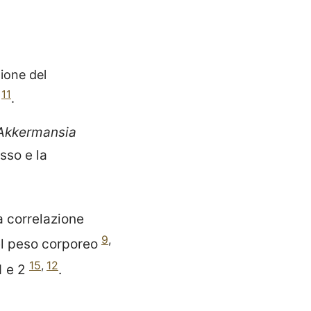
zione del
,
11
.
Akkermansia
asso e la
a correlazione
9
,
el peso corporeo
15
,
12
 1
e 2
.