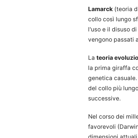
Lamarck
(teoria d
collo così lungo s
l'uso e il disuso 
vengono passati a
La
teoria evoluzi
la prima giraffa 
genetica casuale. 
del collo più lung
successive.
Nel corso dei mill
favorevoli (Darwin)
dimensioni attuali