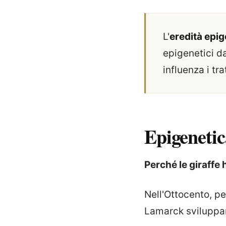
L'
eredità epi
epigenetici da
influenza i tr
Epigenetic
Perché le giraffe 
Nell'Ottocento, p
Lamarck sviluppar