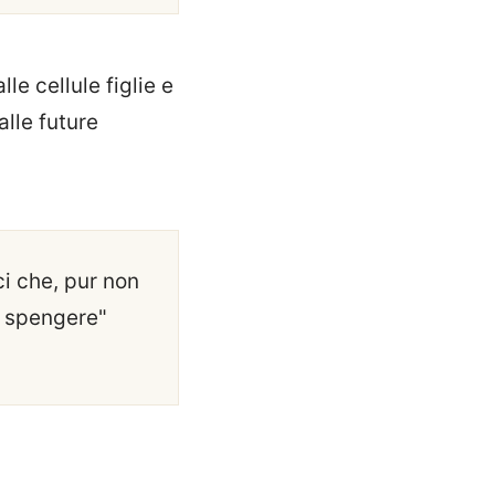
e cellule figlie e
lle future
i che, pur non
o spengere"