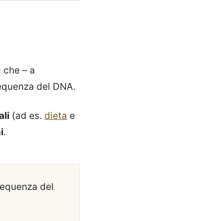
 che – a
sequenza del DNA.
ali
(ad es.
dieta
e
i
.
sequenza del