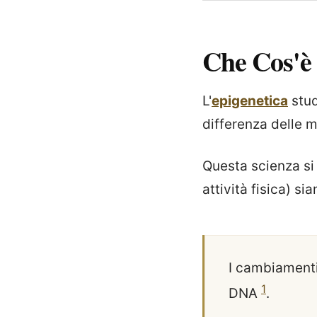
Che Cos'è
L'
epigenetica
stud
differenza delle 
Questa scienza si
attività fisica) si
I cambiamenti
1
DNA
.