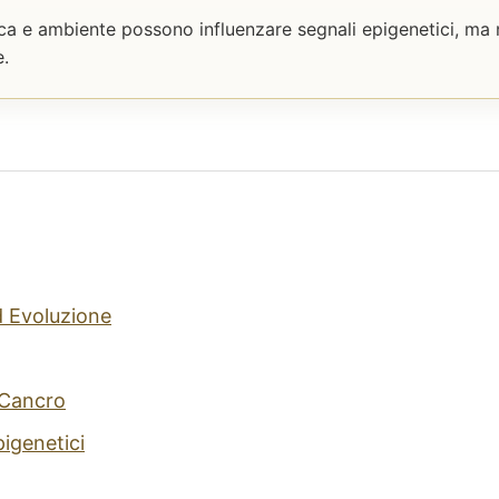
isica e ambiente possono influenzare segnali epigenetici, m
e.
d Evoluzione
 Cancro
igenetici