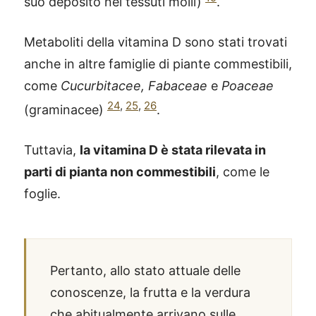
suo deposito nei tessuti molli)
.
Metaboliti della vitamina D sono stati trovati
anche in altre famiglie di piante commestibili,
come
Cucurbitacee, Fabaceae
e
Poaceae
24
,
25
,
26
(graminacee)
.
Tuttavia,
la vitamina D è stata rilevata in
parti di pianta non commestibili
, come le
foglie.
Pertanto, allo stato attuale delle
conoscenze, la frutta e la verdura
che abitualmente arrivano sulle