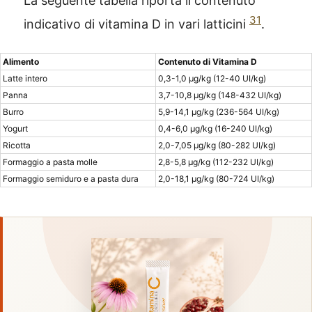
La seguente tabella riporta il contenuto
31
indicativo di vitamina D in vari latticini
.
Alimento
Contenuto di Vitamina D
Latte intero
0,3-1,0 μg/kg (12-40 UI/kg)
Panna
3,7-10,8 μg/kg (148-432 UI/kg)
Burro
5,9-14,1 μg/kg (236-564 UI/kg)
Yogurt
0,4-6,0 μg/kg (16-240 UI/kg)
Ricotta
2,0-7,05 μg/kg (80-282 UI/kg)
Formaggio a pasta molle
2,8-5,8 μg/kg (112-232 UI/kg)
Formaggio semiduro e a pasta dura
2,0-18,1 μg/kg (80-724 UI/kg)