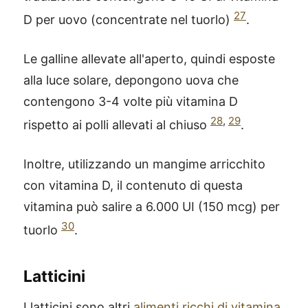
27
D per uovo (concentrate nel tuorlo)
.
Le galline allevate all'aperto, quindi esposte
alla luce solare, depongono uova che
contengono 3-4 volte più vitamina D
28
,
29
rispetto ai polli allevati al chiuso
.
Inoltre, utilizzando un mangime arricchito
con vitamina D, il contenuto di questa
vitamina può salire a 6.000 UI (150 mcg) per
30
tuorlo
.
Latticini
I latticini sono altri
alimenti ricchi di vitamina