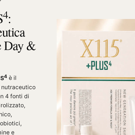
4
S
:
eutica
e Day &
4
S
è il
 nutraceutico
n 4 fonti di
rolizzato,
nico,
obiotici,
mine e