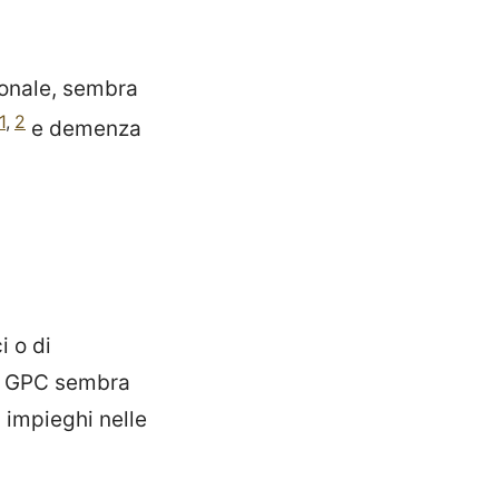
ronale, sembra
1
,
2
e demenza
i o di
fa GPC sembra
 impieghi nelle