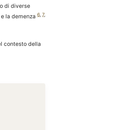
o di diverse
6
,
7
,
e la demenza
el contesto della