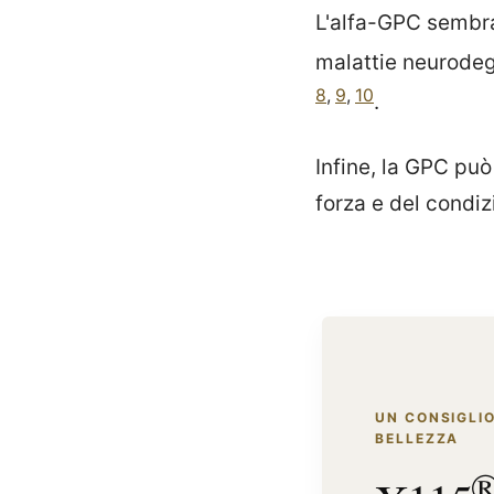
L'alfa-GPC sembra
malattie neurodeg
8
,
9
,
10
.
Infine, la GPC può
forza e del condi
UN CONSIGLIO
BELLEZZA