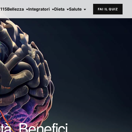
X115
Bellezza
Integratori
Dieta
Salute
FAI IL QUIZ
tà, Benefici,