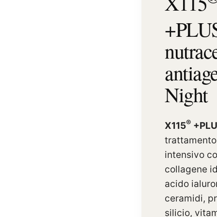
X115
+PLU
nutrac
antiag
Night
®
X115
+PLU
trattamento
intensivo co
collagene id
acido ialuro
ceramidi, pr
silicio, vita