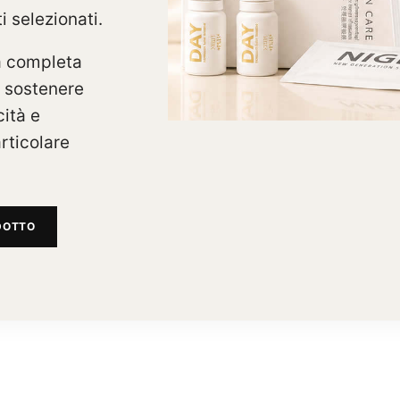
i selezionati.
a completa
 sostenere
cità e
rticolare
DOTTO