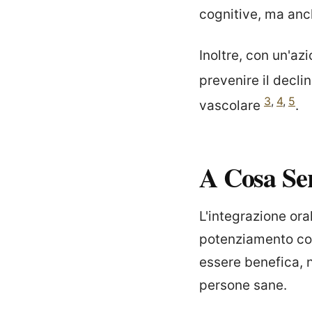
cognitive, ma anc
Inoltre, con un'az
prevenire il decli
3
,
4
,
5
vascolare
.
A Cosa Se
L'integrazione ora
potenziamento cog
essere benefica, 
persone sane.