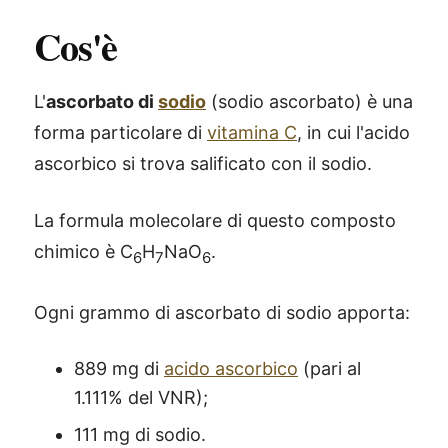
Cos'è
L'
ascorbato di
sodio
(sodio ascorbato) è una
forma particolare di
vitamina C
, in cui l'acido
ascorbico si trova salificato con il sodio.
La formula molecolare di questo composto
chimico è C
H
NaO
.
6
7
6
Ogni grammo di ascorbato di sodio apporta:
889 mg di
acido ascorbico
(pari al
1.111% del VNR);
111 mg di sodio.