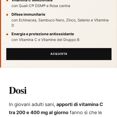
con Quali-C® DSM® e Rosa canina
Difese immunitarie
con Echinacea, Sambuco Nero, Zinco, Selenio e Vitamina
D
Energia e protezione antiossidante
con Vitamina C e Vitamine del Gruppo B
ACQUISTA
Dosi
®
X115
-
In giovani adulti sani,
apporti di vitamina C
SCOPRI COME FUNZIONA
tra 200 e 400 mg al giorno
fanno sì che le