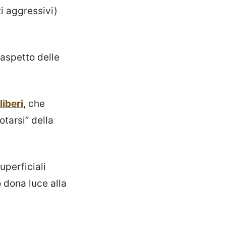
ti aggressivi)
'aspetto delle
liberi
, che
tarsi” della
uperficiali
 dona luce alla