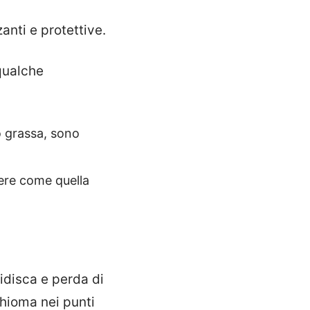
zanti e protettive.
 qualche
o grassa, sono
gere come quella
ridisca e perda di
chioma nei punti