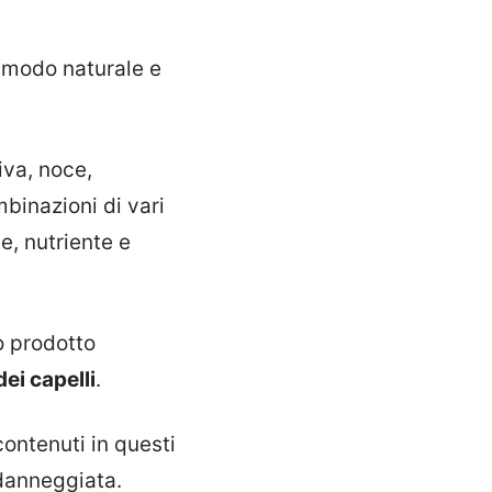
n modo naturale e
iva, noce,
binazioni di vari
e, nutriente e
o prodotto
ei capelli
.
 contenuti in questi
 danneggiata.