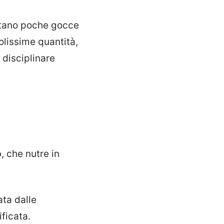
astano poche gocce
olissime quantità,
 disciplinare
o
, che nutre in
ata dalle
ificata.