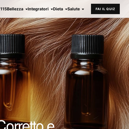
X115
Bellezza
Integratori
Dieta
Salute
FAI IL QUIZ
Corretto e