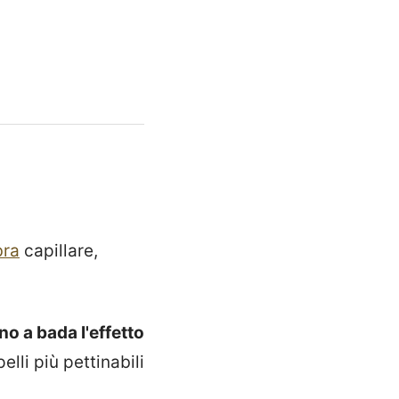
bra
capillare,
o a bada l'effetto
lli più pettinabili