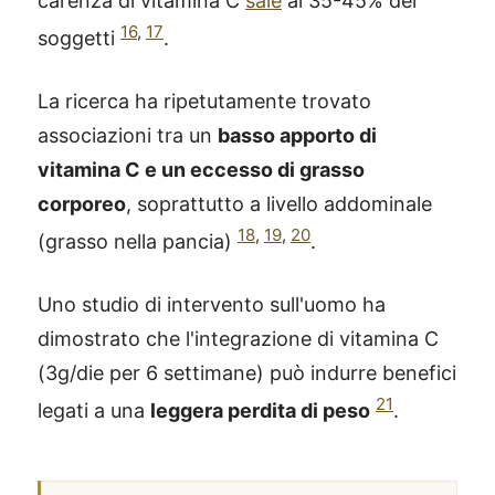
carenza di vitamina C
sale
al 35-45% dei
16
,
17
soggetti
.
La ricerca ha ripetutamente trovato
associazioni tra un
basso apporto di
vitamina C e un eccesso di grasso
corporeo
, soprattutto a livello addominale
18
,
19
,
20
(grasso nella pancia)
.
Uno studio di intervento sull'uomo ha
dimostrato che l'integrazione di vitamina C
(3g/die per 6 settimane) può indurre benefici
21
legati a una
leggera perdita di peso
.