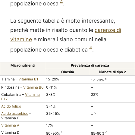
4
popolazione obesa
.
La seguente tabella è molto interessante,
perché mette in risalto quanto le
carenze di
vitamine
e minerali siano comuni nella
4
popolazione obesa e diabetica
.
Micronutrienti
Prevalenza di carenza
Obesità
Diabete di tipo 2
Tiamina –
Vitamina B1
15-29%
a
17-79%
Piridossina –
Vitamina B6
0-11%
–
Cobalamina –
Vitamina
3-8%
22%
B12
Acido folico
3-4%
–
Acido ascorbico
–
35-45%
b
–
Vitamina C
Vitamina A
17%
–
Vitamina D
c
c
80-90%
85-90%