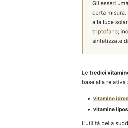
Gli esseri uma
certa misura.
alla luce sola
triptofano
; in
sintetizzate da
Le
tredici vitami
base alla relativa 
vitamine idros
vitamine lipos
L'utilità della su