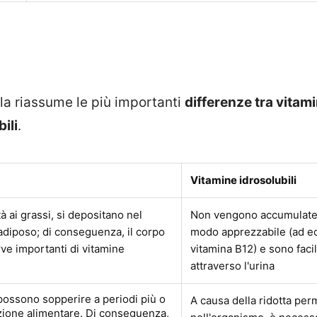
la riassume le più importanti
differenze tra vitami
ili
.
Vitamine idrosolubili
ità ai grassi, si depositano nel
Non vengono accumulate 
adiposo; di conseguenza, il corpo
modo apprezzabile (ad e
ve importanti di vitamine
vitamina B12) e sono fac
attraverso l'urina
possono sopperire a periodi più o
A causa della ridotta pe
zione alimentare. Di conseguenza,