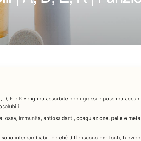
 A, D, E e K vengono assorbite con i grassi e possono accumu
osolubili.
a, ossa, immunità, antiossidanti, coagulazione, pelle e met
ono intercambiabili perché differiscono per fonti, funzioni,