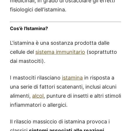
medicinali, in grado di ostacolare gli effetti
fisiologici dell'istamina.
Cos'è l'Istamina?
L'istamina è una sostanza prodotta dalle
cellule del
sistema immunitario
(soprattutto
dai mastociti).
I mastociti rilasciano
istamina
in risposta a
una serie di fattori scatenanti, inclusi alcuni
alimenti,
alcol
, punture di insetti e altri stimoli
infiammatori o allergici.
Il rilascio massiccio di istamina provoca i
classici
sintomi associati alle reazioni