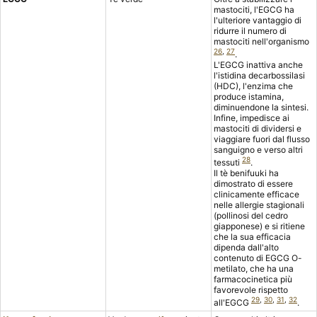
mastociti, l'EGCG ha
l'ulteriore vantaggio di
ridurre il numero di
mastociti nell'organismo
26
,
27
.
L'EGCG inattiva anche
l'istidina decarbossilasi
(HDC), l'enzima che
produce istamina,
diminuendone la sintesi.
Infine, impedisce ai
mastociti di dividersi e
viaggiare fuori dal flusso
sanguigno e verso altri
28
tessuti
.
Il tè benifuuki ha
dimostrato di essere
clinicamente efficace
nelle allergie stagionali
(pollinosi del cedro
giapponese) e si ritiene
che la sua efficacia
dipenda dall'alto
contenuto di EGCG O-
metilato, che ha una
farmacocinetica più
favorevole rispetto
29
,
30
,
31
,
32
all'EGCG
.