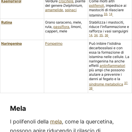
Kaempferol
Verdure
crocifere
, piante
Come molti altri
del genere
Delphinium,
polifenoli
, impedisce ai
amamelide
,
spinaci
mastociti di rilasciare
33
,
14
istamina
.
Rutina
Grano saraceno, mele,
Stabilizza i mastociti,
ruta,
passiflora
, limoni,
riduce l'infiammazione e
capperi, mele
rafforza i vasi sanguigni
14
,
34
,
35
,
36
.
Naringenina
Pompelmo
Può inibire l'istidina
decarbossilasi e con
essa la formazione di
istamina nelle cellule. La
naringenina ha anche
effetti
antinfiammatori
più ampi che possono
aiutare a prevenire i
danni al fegato e la
37
,
sindrome metabolica
38
.
Mela
I polifenoli della
mela
, come la quercetina,
possono agire riducendo il rilascio di