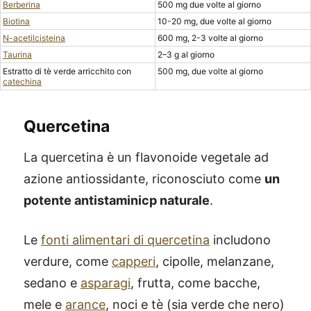
Berberina
500 mg due volte al giorno
Biotina
10-20 mg, due volte al giorno
N-acetilcisteina
600 mg, 2-3 volte al giorno
Taurina
2–3 g al giorno
Estratto di tè verde arricchito con
500 mg, due volte al giorno
catechina
Quercetina
La quercetina è un flavonoide vegetale ad
azione antiossidante, riconosciuto come
un
potente antistaminicp naturale
.
Le
fonti alimentari di quercetina
includono
verdure, come
capperi
, cipolle, melanzane,
sedano e
asparagi
, frutta, come bacche,
mele e
arance
, noci e tè (sia verde che nero)