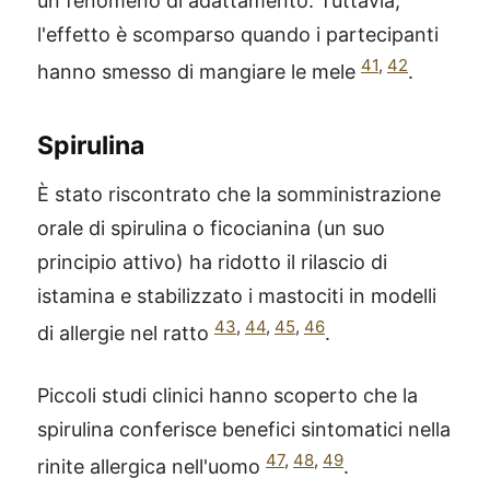
un fenomeno di adattamento. Tuttavia,
l'effetto è scomparso quando i partecipanti
41
,
42
hanno smesso di mangiare le mele
.
Spirulina
È stato riscontrato che la somministrazione
orale di spirulina o ficocianina (un suo
principio attivo) ha ridotto il rilascio di
istamina e stabilizzato i mastociti in modelli
43
,
44
,
45
,
46
di allergie nel ratto
.
Piccoli studi clinici hanno scoperto che la
spirulina conferisce benefici sintomatici nella
47
,
48
,
49
rinite allergica nell'uomo
.