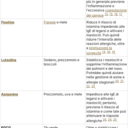
più in generale previene
l'infiammazione e
l'eccessiva
coagulazione
14
,
15
,
16
,
17
del sangue
.
Fisetina
Fragole
e mele
Riduce il rilascio di
istamina impedendo alle
IgE di legarsi e attivare i
mastociti. Può quindi
ridurre l'intensità delle
reazioni allergiche, oltre
a
promuovere la
14
,
18
,
19
longevità
.
Luteolina
Sedano, prezzemolo e
Stabilizza i mastociti e
broccoli
sopprime l'infiammazione
dei polmoni e del naso.
Potrebbe quindi aiutare
nella gestione di asma e
20
,
21
,
allergie stagionali
22
,
23
.
Apigenina
Prezzemolo, uva e mele
Impedisce alle IgE di
legarsi e attivare i
mastociti; pertanto,
previene il rilascio di
istamina e come tale può
attenuare le risposte
20
,
24
,
25
allergiche
.
EGCG
Tè verde
Oltre a stabilizzare i