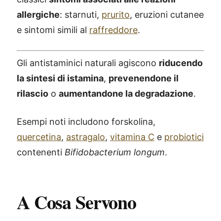
allergiche
: starnuti,
prurito
, eruzioni cutanee
e sintomi simili al
raffreddore
.
Gli antistaminici naturali agiscono
riducendo
la sintesi di istamina
,
prevenendone il
rilascio
o
aumentandone la degradazione
.
Esempi noti includono forskolina,
quercetina
,
astragalo
,
vitamina C
e
probiotici
contenenti
Bifidobacterium longum
.
A Cosa Servono