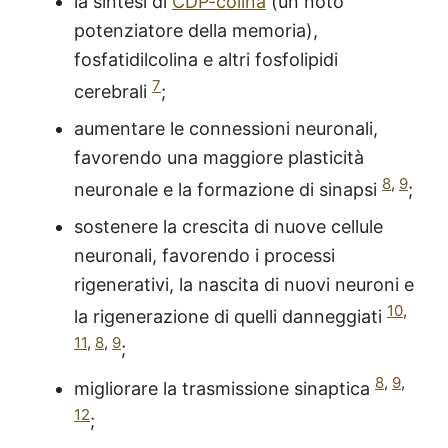
la sintesi di
CDP-colina
(un noto
potenziatore della memoria),
fosfatidilcolina e altri fosfolipidi
7
cerebrali
;
aumentare le connessioni neuronali,
favorendo una maggiore plasticità
8
,
9
neuronale e la formazione di sinapsi
;
sostenere la crescita di nuove cellule
neuronali, favorendo i processi
rigenerativi, la nascita di nuovi neuroni e
10
,
la rigenerazione di quelli danneggiati
11
,
8
,
9
;
8
,
9
,
migliorare la trasmissione sinaptica
12
;