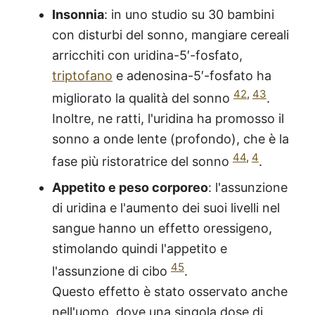
Insonnia
: in uno studio su 30 bambini
con disturbi del sonno, mangiare cereali
arricchiti con uridina-5′-fosfato,
triptofano
e adenosina-5′-fosfato ha
42
,
43
migliorato la qualità del sonno
.
Inoltre, ne ratti, l'uridina ha promosso il
sonno a onde lente (profondo), che è la
44
,
4
fase più ristoratrice del sonno
.
Appetito e peso corporeo
: l'assunzione
di uridina e l'aumento dei suoi livelli nel
sangue hanno un effetto oressigeno,
stimolando quindi l'appetito e
45
l'assunzione di cibo
.
®
X115
-
Questo effetto è stato osservato anche
SCOPRI COME FUNZIONA
nell'uomo, dove una singola dose di