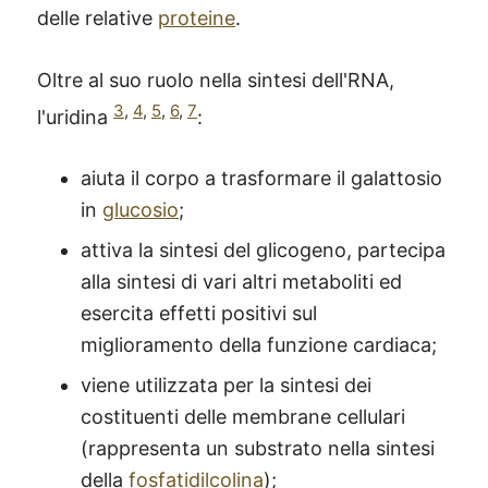
delle relative
proteine
.
Oltre al suo ruolo nella sintesi dell'RNA,
3
,
4
,
5
,
6
,
7
l'uridina
:
aiuta il corpo a trasformare il galattosio
in
glucosio
;
attiva la sintesi del glicogeno, partecipa
alla sintesi di vari altri metaboliti ed
esercita effetti positivi sul
miglioramento della funzione cardiaca;
viene utilizzata per la sintesi dei
costituenti delle membrane cellulari
(rappresenta un substrato nella sintesi
della
fosfatidilcolina
);