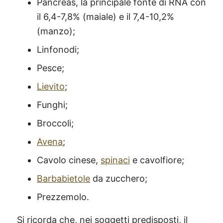
Pancreas, la principale fonte di RNA con
il 6,4-7,8% (maiale) e il 7,4-10,2%
(manzo);
Linfonodi;
Pesce;
Lievito
;
Funghi;
Broccoli;
Avena
;
Cavolo cinese,
spinaci
e cavolfiore;
Barbabietole
da zucchero;
Prezzemolo.
Si ricorda che, nei soggetti predisposti, il