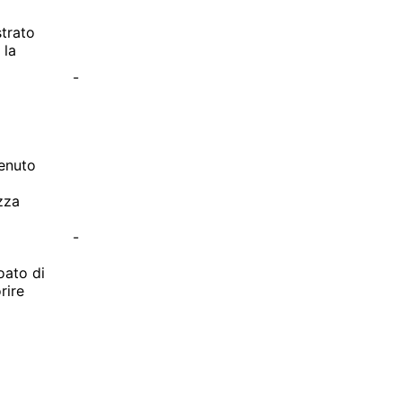
trato
 la
-
tenuto
ezza
-
oato di
rire