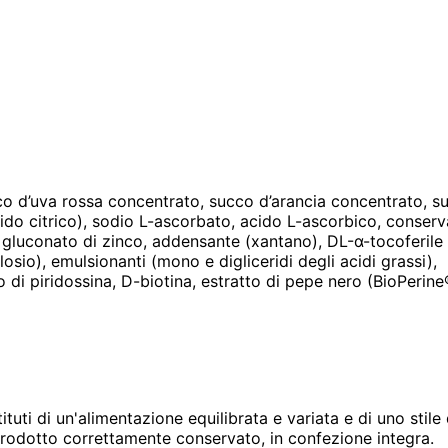
co d’uva rossa concentrato, succo d’arancia concentrato, s
ido citrico), sodio L-ascorbato, acido L-ascorbico, conserv
 gluconato di zinco, addensante (xantano), DL-α-tocoferile
osio), emulsionanti (mono e digliceridi degli acidi grassi),
o di piridossina, D-biotina, estratto di pepe nero (BioPerine
tuti di un'alimentazione equilibrata e variata e di uno stile 
 prodotto correttamente conservato, in confezione integra.