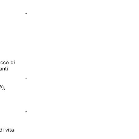
-
ucco di
anti
-
®),
-
di vita
-