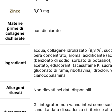
3,00 mg
Zinco
Materie
prime di
non dichiarato
collagene
dichiarate
acqua, collagene idrolizzato (9,3 %), suc
pera concentrato, aroma, acidificante (ac
(benzoato di sodio, sorbato di potassio),
Ingredienti
acetato, edulcoranti (acesulfame K, sucral
gluconato di rame, riboflavina, idroclorur
cianocobalamina.
Allergeni
Non rilevati nei dati disponibili
rilevati
Gli integratori non vanno intesi come sosti
sano. La data di scadenza si riferisce al
Avvertenze