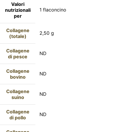
Valori
1 flaconcino
nutrizionali
per
Collagene
2,50 g
(totale)
Collagene
ND
di pesce
Collagene
ND
bovino
Collagene
ND
suino
Collagene
ND
di pollo
Collagene