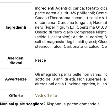
Ingredienti Agenti di carica: fosfato di
parte aerea e.s. tit. 4% polifenoli; Cent
Cacao (Theobroma cacao L.) semi e.s. tit
di curcuma (Curcuma longa L.); Haematoco
Ingredienti
nero (Piper nigrum L.); Coenzima Q10. Age
Ossido di ferro giallo Compresse Night I
(acido L-ascorbico); Acido ialuronico; 
sali di magnesio degli acidi grassi; Gluc
stearico, Talco, Carbonato di calcio, Cell
Allergeni
Pesce
rilevati
Gli integratori per la pelle non vanno in
Avvertenze
sotto dei 3 anni di età. Non superare la 
alterazioni della funzione epatica, bilia
Vedi offerta
Offerte
Non sai quale scegliere?
Rispondi a poche domande e