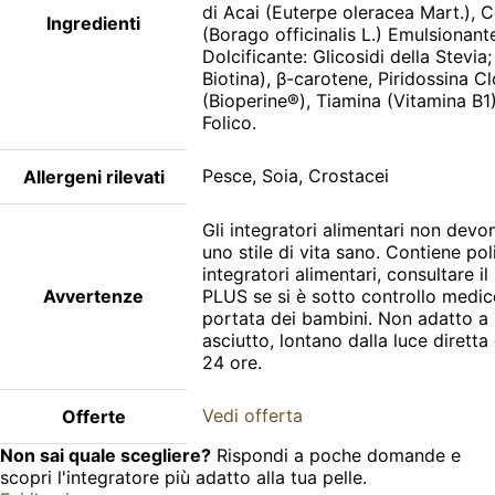
di Acai (Euterpe oleracea Mart.), C
Ingredienti
(Borago officinalis L.) Emulsionant
Dolcificante: Glicosidi della Stevi
Biotina), β-carotene, Piridossina C
(Bioperine®), Tiamina (Vitamina B1
Folico.
Pesce, Soia, Crostacei
Allergeni rilevati
Gli integratori alimentari non devo
uno stile di vita sano. Contiene pol
integratori alimentari, consultar
Avvertenze
PLUS se si è sotto controllo medic
portata dei bambini. Non adatto a p
asciutto, lontano dalla luce dirett
24 ore.
Vedi offerta
Offerte
Non sai quale scegliere?
Rispondi a poche domande e
scopri l'integratore più adatto alla tua pelle.