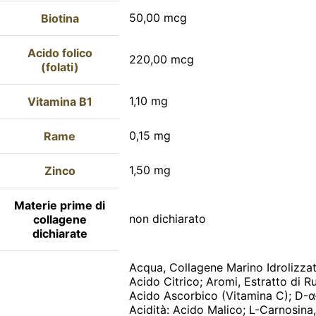
50,00 mcg
Biotina
Acido folico
220,00 mcg
(folati)
1,10 mg
Vitamina B1
0,15 mg
Rame
1,50 mg
Zinco
Materie prime di
non dichiarato
collagene
dichiarate
Acqua, Collagene Marino Idrolizzato
Acido Citrico; Aromi, Estratto di Ru
Acido Ascorbico (Vitamina C); D-α-
Acidità: Acido Malico; L-Carnosina,