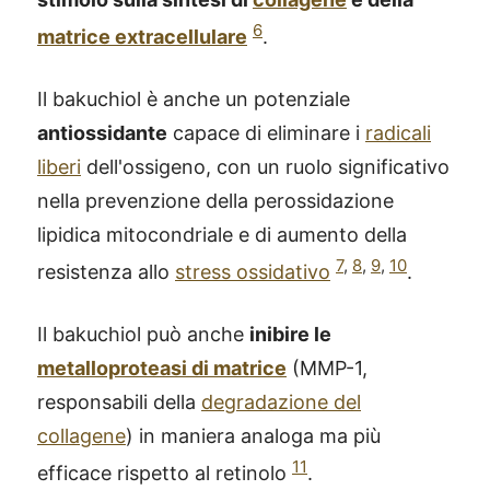
6
matrice extracellulare
.
Il bakuchiol è anche un potenziale
antiossidante
capace di eliminare i
radicali
liberi
dell'ossigeno, con un ruolo significativo
nella prevenzione della perossidazione
lipidica mitocondriale e di aumento della
7
,
8
,
9
,
10
resistenza allo
stress ossidativo
.
Il bakuchiol può anche
inibire le
metalloproteasi di matrice
(MMP-1,
responsabili della
degradazione del
collagene
) in maniera analoga ma più
11
efficace rispetto al retinolo
.