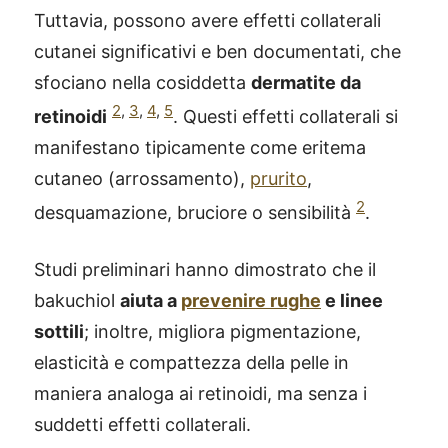
Tuttavia, possono avere effetti collaterali
cutanei significativi e ben documentati, che
sfociano nella cosiddetta
dermatite da
2
,
3
,
4
,
5
retinoidi
. Questi effetti collaterali si
manifestano tipicamente come eritema
cutaneo (arrossamento),
prurito
,
2
desquamazione, bruciore o sensibilità
.
Studi preliminari hanno dimostrato che il
bakuchiol
aiuta a
prevenire rughe
e linee
sottili
; inoltre, migliora pigmentazione,
elasticità e compattezza della pelle in
maniera analoga ai retinoidi, ma senza i
suddetti effetti collaterali.