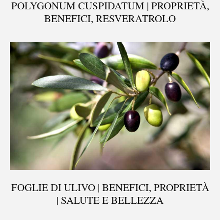
POLYGONUM CUSPIDATUM | PROPRIETÀ,
BENEFICI, RESVERATROLO
FOGLIE DI ULIVO | BENEFICI, PROPRIETÀ
®
X115
-
| SALUTE E BELLEZZA
SCOPRI COME FUNZIONA