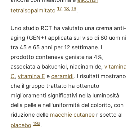
17
,
18
,
19
tetraisopalmitato
.
Uno studio RCT ha valutato una crema anti-
aging (GEN+) applicata sul viso di 80 uomini
tra 45 e 65 anni per 12 settimane. Il
prodotto conteneva genisteina 4%,
associata a bakuchiol, niacinamide,
vitamina
C
,
vitamina E
e
ceramidi
. I risultati mostrano
che il gruppo trattato ha ottenuto
miglioramenti significativi nella luminosità
della pelle e nell'uniformità del colorito, con
riduzione delle
macchie cutanee
rispetto al
19a
placebo
.