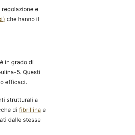
a regolazione e
i)
che hanno il
è in grado di
bulina-5. Questi
 efficaci.
i strutturali a
icche di
fibrillina
e
ati dalle stesse