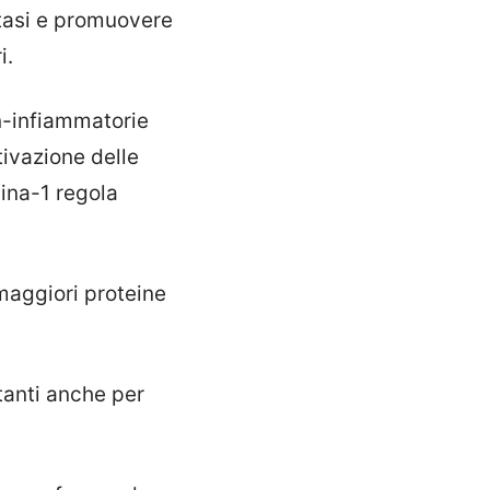
astasi e promuovere
i.
on-infiammatorie
tivazione delle
ina-1 regola
 maggiori proteine
rtanti anche per