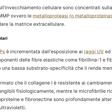
sull'invecchiamento cellulare sono concentrati sull
 MMP ovvero le
metalloproteasi (o metalloproteinas
re la matrice extracellulare.
lari
Ps
è incrementata dall'esposizione ai
raggi UV
ed 
onenti delle fibre elastiche come fibrillina-1 e fi
 una bassa substrato-specificità che li rende meno
mato che il collagene I è resistente ai cambiament
ngibili fisiologicamente, mentre le microfibrille r
icoproteine e fibronectine sono profondamente alter
ltravioletti.