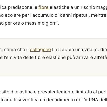
tica predispone le
fibre
elastiche a un rischio magg
lecolare per l'accumulo di danni ripetuti, mentre 
ono per ore o massimo giorni.
i stima che il
collagene
I e II abbia una vita media 
 l'emivita delle fibre elastiche può arrivare all'età
posito di elastina è prevalentemente limitato al per
li adulti si verifica un decadimento dell'mRNA dell