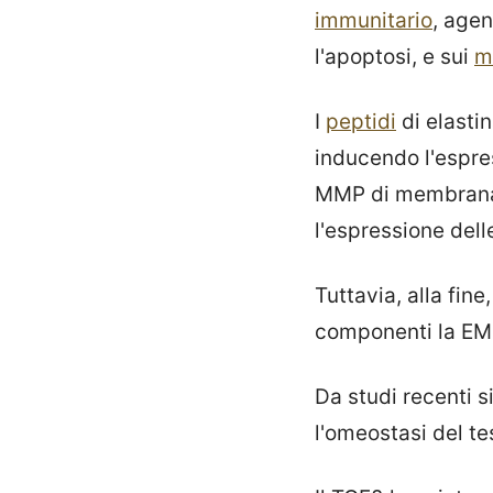
immunitario
, agen
l'apoptosi, e sui
m
I
peptidi
di elastin
inducendo l'espres
MMP di membrana d
l'espressione de
Tuttavia, alla fin
componenti la EMC
Da studi recenti s
l'omeostasi del t