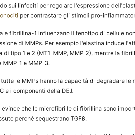
do sui linfociti per regolare l'espressione dell'el
onociti
per contrastare gli stimoli pro-infiammator
a e fibrillina-1 influenzano il fenotipo di cellule n
sione di MMPs. Per esempio l'elastina induce l'at
i tipo 1 e 2 (MT1-MMP, MMP-2), mentre la fibrill
lle MMP-1 e MMP-3.
e, tutte le MMPs hanno la capacità di degradare le
 e i componenti della DEJ.
i evince che le microfibrille di fibrillina sono impo
essuto perché sequestrano TGFß.