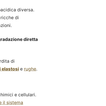
acidica diversa.
 ricche di
zioni.
egradazione diretta
dita di
 elastosi
e
rughe
.
himici e cellulari.
e il sistema