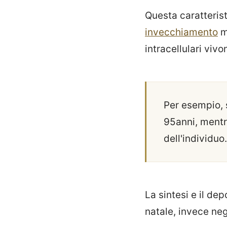
Questa caratteris
invecchiamento
mo
intracellulari viv
Per esempio, s
95anni, mentre
dell'individuo.
La sintesi e il de
natale, invece neg