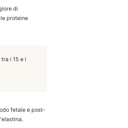
iore di
le proteine
tra i 15 e i
iodo fetale e post-
'elastina.