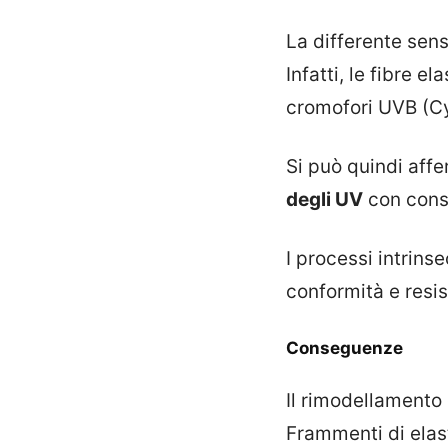
La differente sen
Infatti, le fibre e
cromofori UVB (Cy
Si può quindi aff
degli UV
con cons
I processi intrins
conformità e resi
Conseguenze
Il rimodellamento d
Frammenti di elas