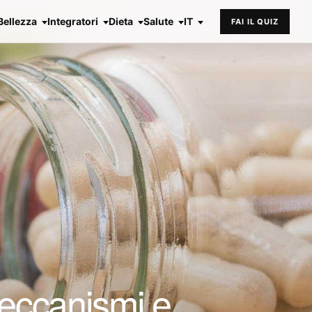
Bellezza
Integratori
Dieta
Salute
IT
FAI IL QUIZ
Meccanismi e