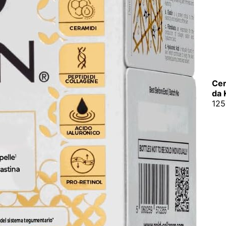
Cer
da 
125