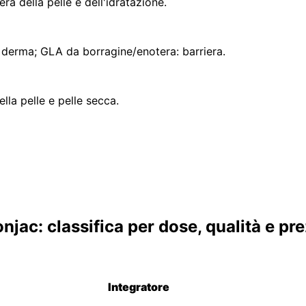
era della pelle e dell'idratazione.
e: derma; GLA da borragine/enotera: barriera.
lla pelle e pelle secca.
onjac: classifica per dose, qualità e pr
Integratore