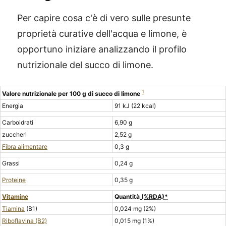
Per capire cosa c'è di vero sulle presunte
proprietà curative dell'acqua e limone, è
opportuno iniziare analizzando il profilo
nutrizionale del succo di limone.
1
Valore nutrizionale per 100 g di succo di limone
Energia
91 kJ (22 kcal)
Carboidrati
6,90 g
zuccheri
2,52 g
Fibra alimentare
0,3 g
Grassi
0,24 g
Proteine
0,35 g
Vitamine
Quantità
(%RDA)*
Tiamina
(B1)
0,024 mg (2%)
Riboflavina (B2)
0,015 mg (1%)