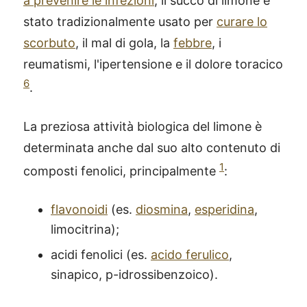
a prevenire le infezioni
, il succo di limone è
stato tradizionalmente usato per
curare lo
scorbuto
, il mal di gola, la
febbre
, i
reumatismi, l'ipertensione e il dolore toracico
6
.
La preziosa attività biologica del limone è
determinata anche dal suo alto contenuto di
1
composti fenolici, principalmente
:
flavonoidi
(es.
diosmina
,
esperidina
,
limocitrina);
acidi fenolici (es.
acido ferulico
,
sinapico, p-idrossibenzoico).