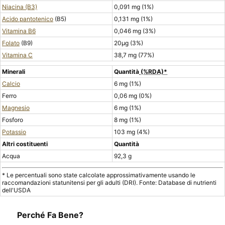
Niacina (B3)
0,091 mg (1%)
Acido pantotenico
(B5)
0,131 mg (1%)
Vitamina B6
0,046 mg (3%)
Folato
(B9)
20μg (3%)
Vitamina C
38,7 mg (77%)
Minerali
Quantità
(%RDA)*
Calcio
6 mg (1%)
Ferro
0,06 mg (0%)
Magnesio
6 mg (1%)
Fosforo
8 mg (1%)
Potassio
103 mg (4%)
Altri costituenti
Quantità
Acqua
92,3 g
* Le percentuali sono state calcolate approssimativamente usando le
raccomandazioni statunitensi per gli adulti (DRI). Fonte: Database di nutrienti
dell'USDA
Perché Fa Bene?