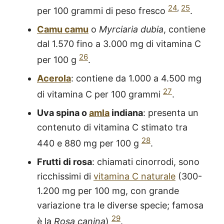
24
,
25
per 100 grammi di peso fresco
.
Camu camu
o
Myrciaria dubia
, contiene
dal 1.570 fino a 3.000 mg di vitamina C
26
per 100 g
.
Acerola
: contiene da 1.000 a 4.500 mg
27
di vitamina C per 100 grammi
.
Uva spina o
amla
indiana
: presenta un
contenuto di vitamina C stimato tra
28
440 e 880 mg per 100 g
.
Frutti di rosa
: chiamati cinorrodi, sono
ricchissimi di
vitamina C naturale
(300-
1.200 mg per 100 mg, con grande
variazione tra le diverse specie; famosa
29
è la
Rosa canina
)
.