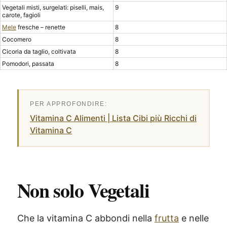
Vegetali misti, surgelati: piselli, mais,
9
carote, fagioli
Mele
fresche – renette
8
Cocomero
8
Cicoria da taglio, coltivata
8
Pomodori, passata
8
Vitamina C Alimenti | Lista Cibi più Ricchi di
Vitamina C
Non solo Vegetali
Che la vitamina C abbondi nella
frutta
e nelle