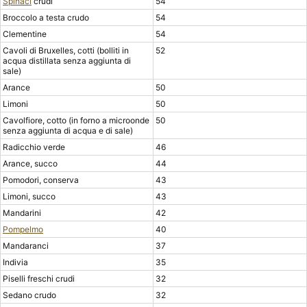
Spinaci
crudi
54
Broccolo a testa crudo
54
Clementine
54
Cavoli di Bruxelles, cotti (bolliti in
52
acqua distillata senza aggiunta di
sale)
Arance
50
Limoni
50
Cavolfiore, cotto (in forno a microonde
50
senza aggiunta di acqua e di sale)
Radicchio verde
46
Arance, succo
44
Pomodori, conserva
43
Limoni, succo
43
Mandarini
42
Pompelmo
40
Mandaranci
37
Indivia
35
Piselli freschi crudi
32
Sedano crudo
32