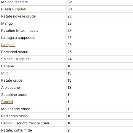
Melone d'estate
32
Piselli
surgelati
30
Patate novelle crude
28
Mango
28
Patatine fritte, in busta
27
Lattuga a cappuccio
27
Lamponi
25
Pomodori maturi
25
Spinaci, surgelati
24
Banane
16
Mirtilli
15
Patate crude
15
Albicocche
13
Zucchine crude
11
Cetrioli
11
Melanzane crude
11
Radicchio rosso
10
Fagioli – Borlotti freschi crudi
10
Patate, cotte, fritte
9