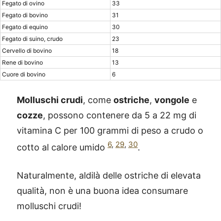
Fegato di ovino
33
Fegato di bovino
31
Fegato di equino
30
Fegato di suino, crudo
23
Cervello di bovino
18
Rene di bovino
13
Cuore di bovino
6
Molluschi crudi
, come
ostriche
,
vongole
e
cozze
, possono contenere da 5 a 22 mg di
vitamina C per 100 grammi di peso a crudo o
6
,
29
,
30
cotto al calore umido
.
Naturalmente, aldilà delle ostriche di elevata
qualità, non è una buona idea consumare
®
X115
-
molluschi crudi!
SCOPRI COME FUNZIONA