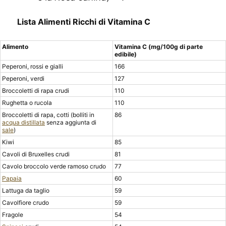
Lista Alimenti Ricchi di Vitamina C
Alimento
Vitamina C (mg/100g di parte
edibile)
Peperoni, rossi e gialli
166
Peperoni, verdi
127
Broccoletti di rapa crudi
110
Rughetta o rucola
110
Broccoletti di rapa, cotti (bolliti in
86
acqua distillata
senza aggiunta di
sale
)
Kiwi
85
Cavoli di Bruxelles crudi
81
Cavolo broccolo verde ramoso crudo
77
Papaia
60
Lattuga da taglio
59
Cavolfiore crudo
59
Fragole
54